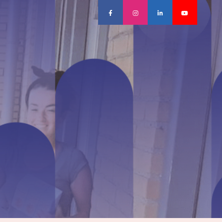
facebook
instagram
linkedin
youtube



